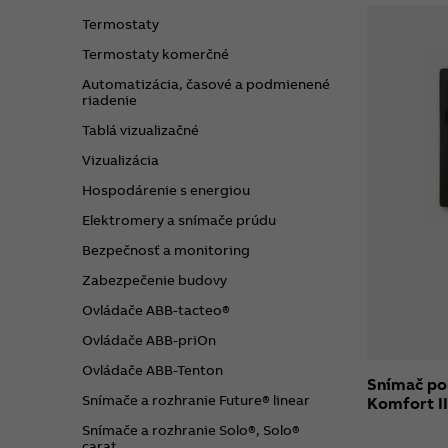
Termostaty
Termostaty komerčné
Automatizácia, časové a podmienené
riadenie
Tablá vizualizačné
Vizualizácia
Hospodárenie s energiou
Elektromery a snímače prúdu
Bezpečnosť a monitoring
Zabezpečenie budovy
Ovládače ABB-tacteo®
Ovládače ABB-priOn
Ovládače ABB-Tenton
Snímač po
Snímače a rozhranie Future® linear
Komfort I
Snímače a rozhranie Solo®, Solo®
carat