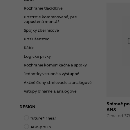
Rozhranie tlačidlové
Prístroje kombinované, pre
zapustenú montáž
Spojky zbernicové
Príslušenstvo
Káble
Logické prvky
Rozhranie komunikačné a spojky
Jednotky vstupné a výstupné
Akčné členy stmievacie a analógové
Vstupy binárne a analógové
Snímač po
DESIGN
KNX
Cena od 37
future® linear
ABB-priOn