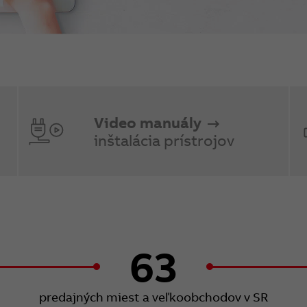
Video manuály
inštalácia prístrojov
63
predajných miest a veľkoobchodov v SR