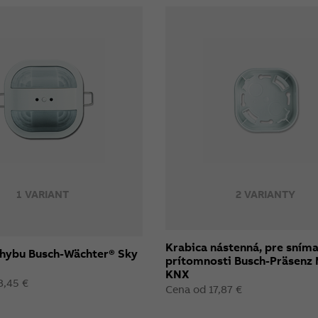
1 VARIANT
2 VARIANTY
Krabica nástenná, pre sním
hybu Busch-Wächter® Sky
prítomnosti Busch-Präsenz 
KNX
8,45 €
Cena od 17,87 €