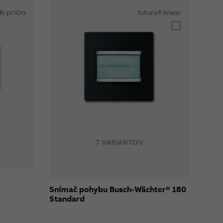
B-priOn
future® linear
7 VARIANTOV
Snímač pohybu Busch-Wächter® 180
Standard