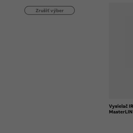
Zrušiť výber
Vysielač I
MasterLI