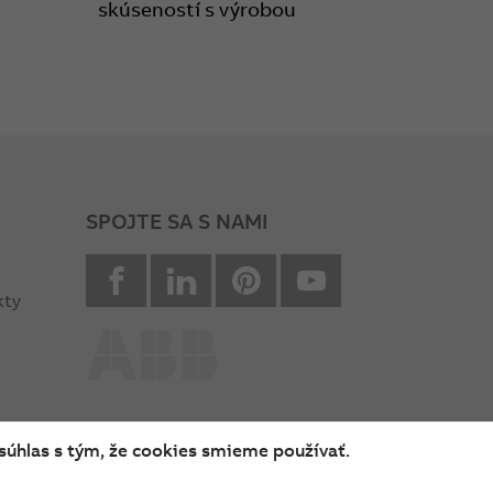
skúseností s výrobou
SPOJTE SA S NAMI
facebook
Linkedin
Pinterest
youtube
kty
súhlas s tým, že cookies smieme používať.