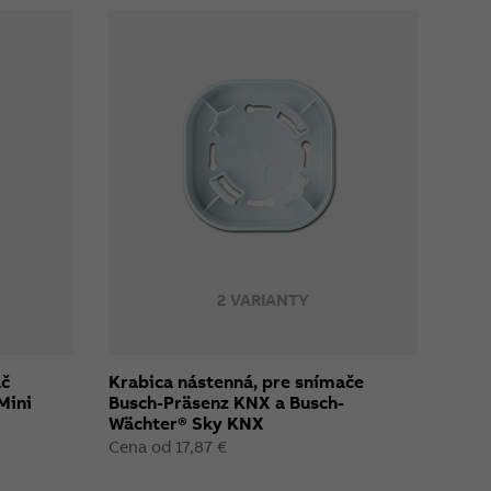
2 VARIANTY
ač
Krabica nástenná, pre snímače
Mini
Busch-Präsenz KNX a Busch-
Wächter® Sky KNX
Cena od 17,87 €