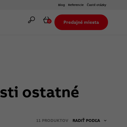
Blog
Referencie
Časté otázky
Hľadať
Košík
0
Predajné miesta
ti ostatné
11
PRODUKTOV
RADIŤ PODĽA