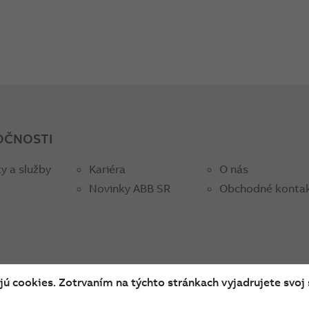
OČNOSTI
y a služby
Kariéra
O nás
Novinky ABB SR
Obchodné konta
ú cookies. Zotrvaním na týchto stránkach vyjadrujete svoj 