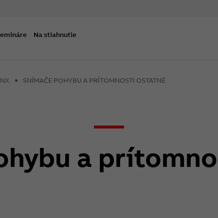
semináre
Na stiahnutie
KNX
SNÍMAČE POHYBU A PRÍTOMNOSTI OSTATNÉ
ohybu a prítomnos