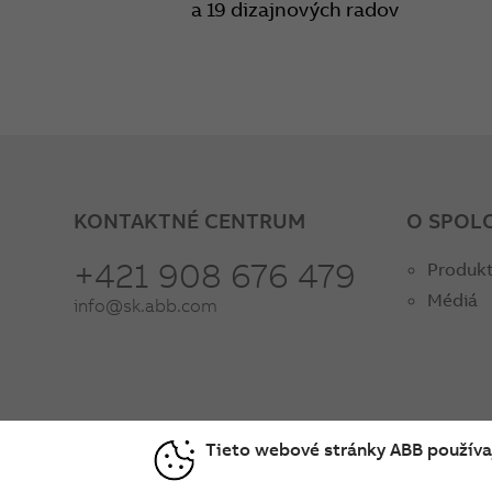
a 19 dizajnových radov
KONTAKTNÉ CENTRUM
O SPOL
+421 908 676 479
Produkt
Médiá
info@sk.abb.com
Tieto webové stránky ABB používaj