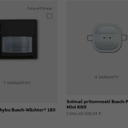
future® linear
4 VARIANTY
7 VARIANTOV
Snímač prítomnosti Busch-
Mini KNX
hybu Busch-Wächter® 180
Cena od 228,04 €
I