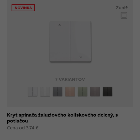
Zoni®
NOVINKA
7 VARIANTOV
Kryt spínača žaluziového kolískového delený, s
potlačou
Cena od 3,74 €