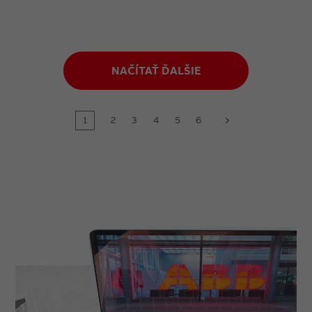
NAČÍTAŤ ĎALŠIE
1
2
3
4
5
6
next