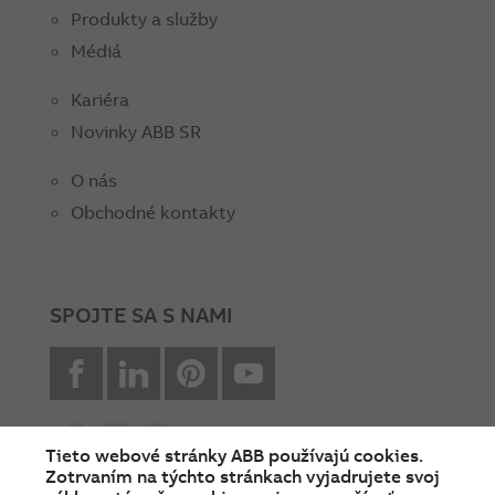
Produkty a služby
Médiá
Kariéra
Novinky ABB SR
O nás
Obchodné kontakty
SPOJTE SA S NAMI
facebook
Linkedin
Pinterest
youtube
Tieto webové stránky ABB používajú cookies.
Zotrvaním na týchto stránkach vyjadrujete svoj