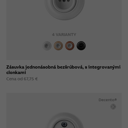
4 VARIANTY
Zásuvka jednonásobná bezšrúbová, s integrovanými
clonkami
Cena od 67,75 €
Decento®