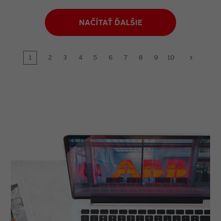
NAČÍTAŤ ĎALŠIE
1
2
3
4
5
6
7
8
9
10
next