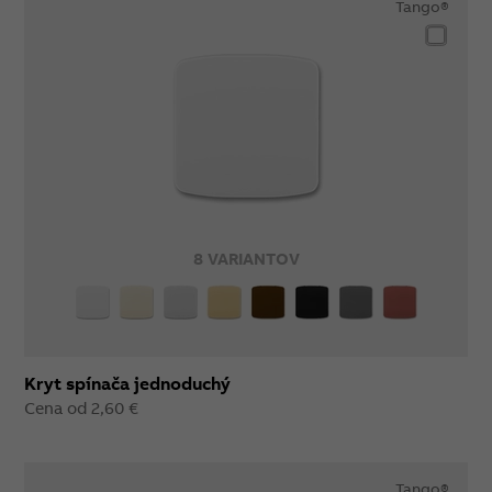
Tango®
8 VARIANTOV
Kryt spínača jednoduchý
Cena od 2,60 €
Tango®