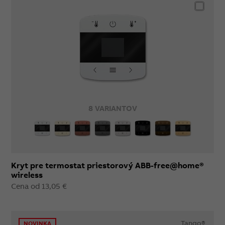
8 VARIANTOV
Kryt pre termostat priestorový ABB-free@home®
wireless
Cena od 13,05 €
Tango®
NOVINKA