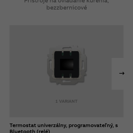
Prístroje na ovládanie kúrenia,
bezzbernicové
1 VARIANT
Termostat univerzálny, programovateľný, s
T
Bluetooth (relé)
B