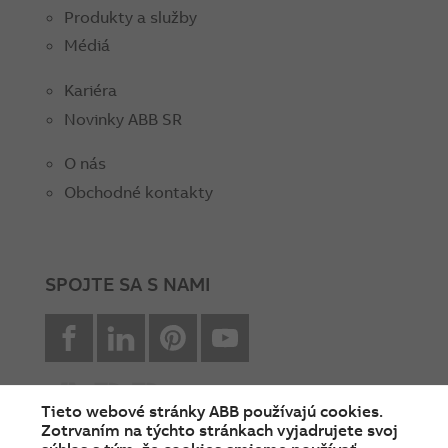
Produkty a služby
Médiá
Kariéra
Novinky ABB SR
O nás
Obchodné kontakty
SPOJTE SA S NAMI
facebook
Linkedin
Pinterest
youtube
Tieto webové stránky ABB používajú cookies.
Zotrvaním na týchto stránkach vyjadrujete svoj