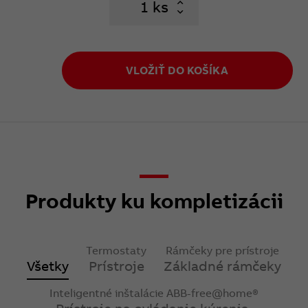
ks
VLOŽIŤ DO KOŠÍKA
Produkty ku kompletizácii
Termostaty
Rámčeky pre prístroje
Všetky
Prístroje
Základné rámčeky
Inteligentné inštalácie ABB-free@home®