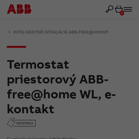
Košík
0
INTELIGENTNÉ INŠTALÁCIE ABB-FREE@HOME®
Termostat
priestorový ABB-
free@home WL, e-
kontakt