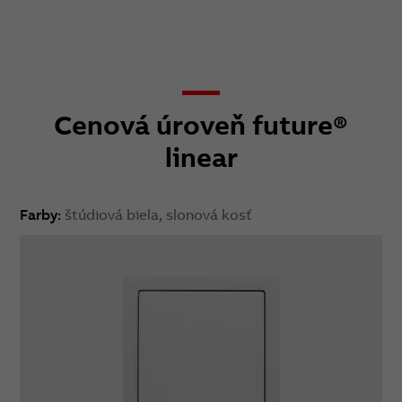
Cenová úroveň future®
linear
Farby:
štúdiová biela, slonová kosť