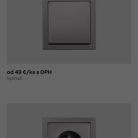
od 49 €/ks s DPH
Spínač