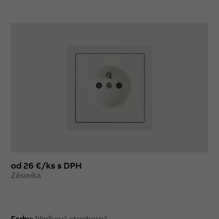
od 26 €/ks s DPH
Zásuvka
Farby:
hliníková strieborná