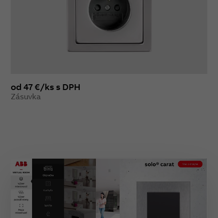
od 47 €/ks s DPH
Zásuvka