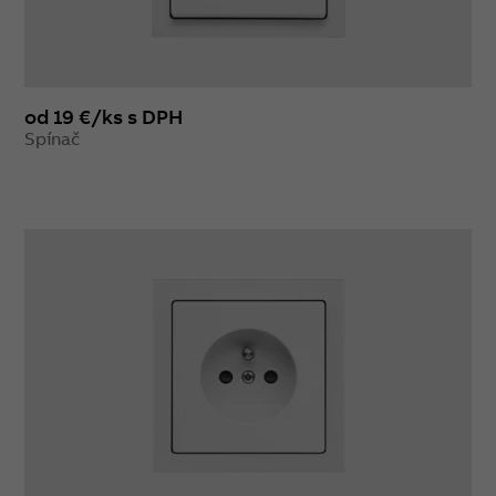
od 19 €/ks s DPH
Spínač