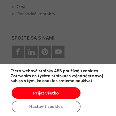
O nás
Obchodné kontakty
SPOJTE SA S NAMI
facebook
Linkedin
Pinterest
youtube
Tieto webové stránky ABB používajú cookies.
Zotrvaním na týchto stránkach vyjadrujete svoj
súhlas s tým, že cookies smieme používať.
© Copyright 2026 ABB
Prijať všetko
Podmienky používania
Cookies a ochrana súkromia
Nastaviť cookies