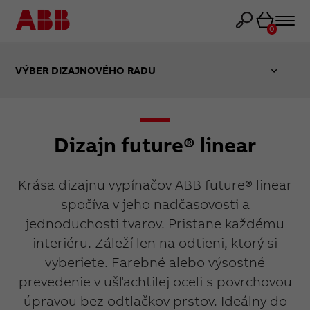
Košík
0
VÝBER DIZAJNOVÉHO RADU
Dizajn future® linear
Krása dizajnu vypínačov ABB future® linear
spočíva v jeho nadčasovosti a
jednoduchosti tvarov. Pristane každému
interiéru. Záleží len na odtieni, ktorý si
vyberiete. Farebné alebo výsostné
prevedenie v ušľachtilej oceli s povrchovou
úpravou bez odtlačkov prstov. Ideálny do