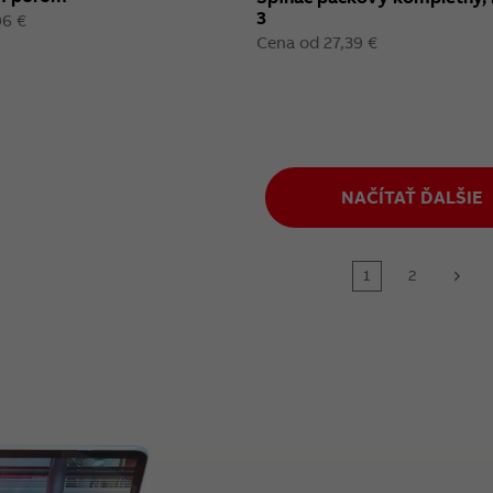
3
96 €
Cena od 27,39 €
NAČÍTAŤ ĎALŠIE
1
2
next