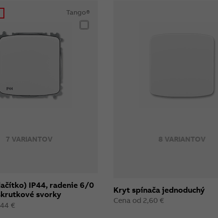
Tango®
7 VARIANTOV
8 VARIANTOV
lačítko) IP44, radenie 6/0
Kryt spínača jednoduchý
skrutkové svorky
Cena od 2,60 €
,44 €