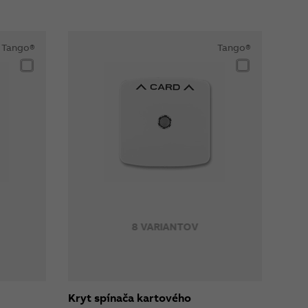
Tango®
Tango®
8 VARIANTOV
Kryt spínača kartového