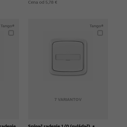
Cena od 5,78 €
Tango®
Tango®
7 VARIANTOV
radenie
Spínač radenie 1/0 (ovládač), s