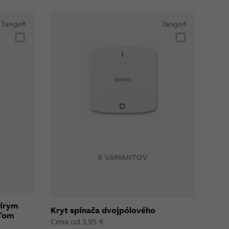
Tango®
Tango®
8 VARIANTOV
čírym
Kryt spínača dvojpólového
oľom
Cena od 3,95 €