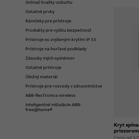
Snímač kvality vzduchu
Ostatné prvky
Rámčeky pre prístroje
Produkty pre vyššiu bezpečnosť
Prístroje so zvýšeným krytím IP XX
Prístroje na horľavé podklady
Zásuvky iných systémov
Ostatné prístroje
Úložný materiál
Prístroje pre rozvody v zdravotníctve
ABB-flexTronics wireless
Inteligentné inštalácie ABB-
free@home®
Kryt spína
priezoro
Cena od 3,7