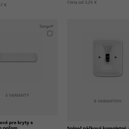
Cena od 3,25 €
67 €
Tango®
3 VARIANTY
8 VARIANTOV
ové pre kryty s
m poľom
Spínač páčkový kompletný, 