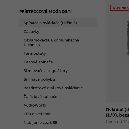
NOVINKA
PRÍSTROJOVÉ MOŽNOSTI
Spínače a ovládače (tlačidlá)
Zásuvky
Oznamovacia a komunikačná
technika
Termostaty
Časové spínače
Stmievače a regulátory
Snímače pohybu
Bezdrôtové diaľkové ovládanie
Žalúziové spínače
AudioWorld
Ovládač (t
LED osvetlenie
(1/0), bez
Cena od 14
Nabíjanie cez USB