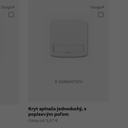
Tango®
Tango®
8 VARIANTOV
Kryt spínača jednoduchý, s
popisovým poľom
Cena od 3,57 €