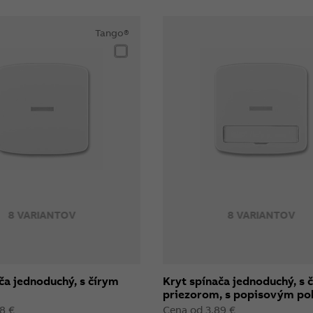
Tango®
8 VARIANTOV
8 VARIANTOV
ča jednoduchý, s čírym
Kryt spínača jednoduchý, s 
m
priezorom, s popisovým p
8 €
Cena od 3,89 €