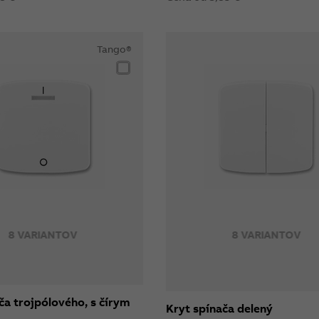
Tango®
8 VARIANTOV
8 VARIANTOV
ča trojpólového, s čírym
Kryt spínača delený
m