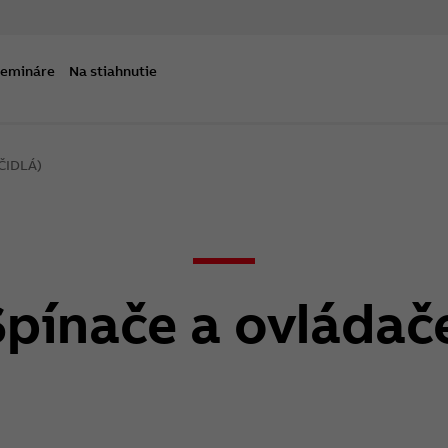
semináre
Na stiahnutie
ČIDLÁ)
pínače a ovládače