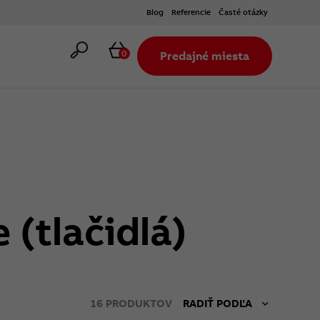
Blog
Referencie
Časté otázky
Hľadať
Košík
0
Predajné miesta
 (tlačidlá)
16
PRODUKTOV
RADIŤ PODĽA