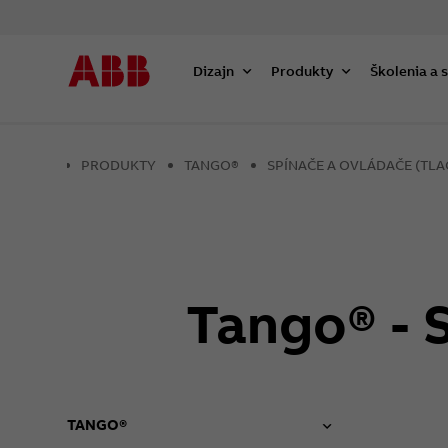
Dizajn
Produkty
Školenia a 
PRODUKTY
TANGO®
SPÍNAČE A OVLÁDAČE (TLA
Tango® - S
TANGO®