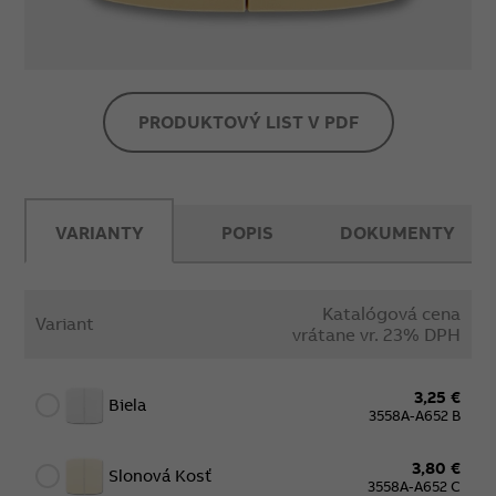
PRODUKTOVÝ LIST V PDF
VARIANTY
POPIS
DOKUMENTY
Katalógová cena
Variant
vrátane vr. 23% DPH
3,25 €
Biela
3558A-A652 B
3,80 €
Slonová Kosť
3558A-A652 C