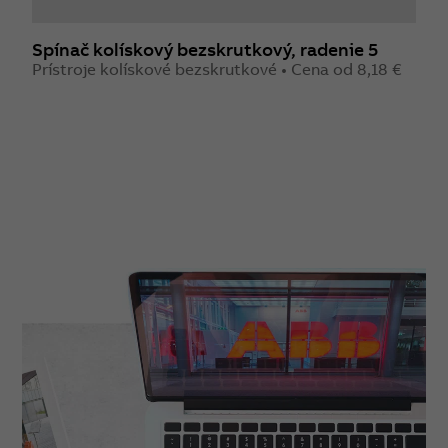
Spínač kolískový bezskrutkový, radenie 5
S
Prístroje kolískové bezskrutkové • Cena od 8,18 €
1
P