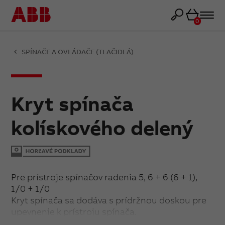
Košík
0
SPÍNAČE A OVLÁDAČE (TLAČIDLÁ)
Kryt spínača
kolískového delený
Pre prístroje spínačov radenia 5, 6 + 6 (6 + 1),
1/0 + 1/0
Kryt spínača sa dodáva s prídržnou doskou pre
upevnenie k prístroju spínača.