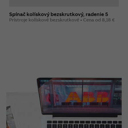
Spínač kolískový bezskrutkový, radenie 5
S
Prístroje kolískové bezskrutkové • Cena od 8,18 €
1
P