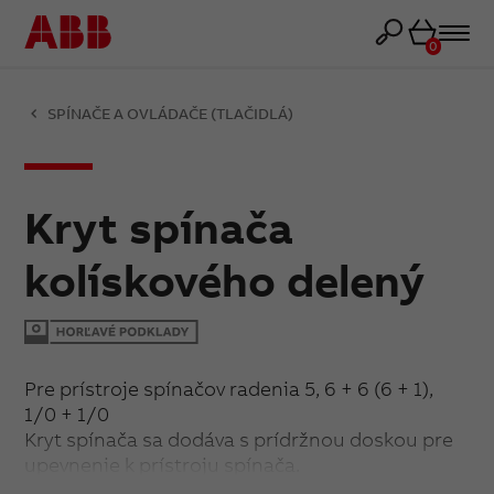
Košík
0
SPÍNAČE A OVLÁDAČE (TLAČIDLÁ)
Kryt spínača
kolískového delený
Pre prístroje spínačov radenia 5, 6 + 6 (6 + 1),
1/0 + 1/0
Kryt spínača sa dodáva s prídržnou doskou pre
upevnenie k prístroju spínača.