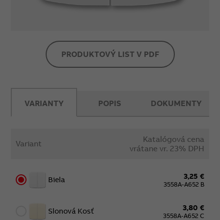
PRODUKTOVÝ LIST V PDF
VARIANTY
POPIS
DOKUMENTY
Katalógová cena
Variant
vrátane vr. 23% DPH
3,25 €
Biela
3558A-A652 B
3,80 €
Slonová Kosť
3558A-A652 C