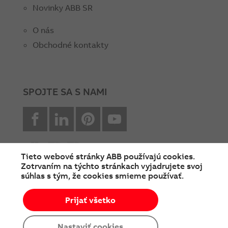
Novinky ABB SR
O nás
Obchodné kontakty
SPOJTE SA S NAMI
facebook
Linkedin
Pinterest
youtube
Tieto webové stránky ABB používajú cookies.
Zotrvaním na týchto stránkach vyjadrujete svoj
súhlas s tým, že cookies smieme používať.
© Copyright 2026 ABB
Prijať všetko
Podmienky používania
Cookies a ochrana súkromia
Nastaviť cookies