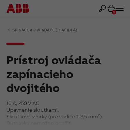
Košík
0
SPÍNAČE A OVLÁDAČE (TLAČIDLÁ)
Prístroj ovládača
zapínacieho
dvojitého
10 A, 250 V AC
Upevnenie skrutkami.
Skrutkové svorky (pre vodiče 1-2,5 mm²).
Dútnavku nemožno použiť.