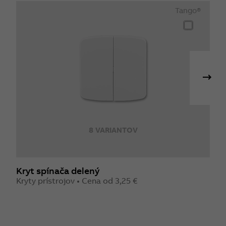
Tango®
8 VARIANTOV
Kryt spínača delený
K
Kryty prístrojov • Cena od 3,25 €
K