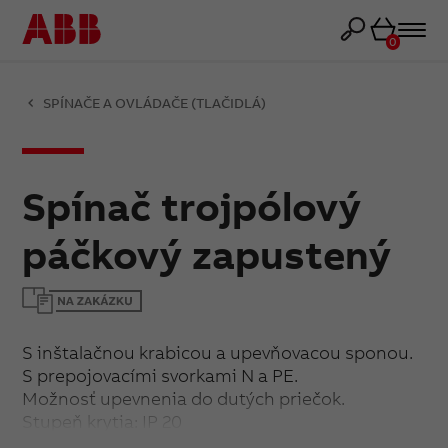
Košík
0
SPÍNAČE A OVLÁDAČE (TLAČIDLÁ)
Spínač trojpólový
páčkový zapustený
S inštalačnou krabicou a upevňovacou sponou.
S prepojovacími svorkami N a PE.
Možnosť upevnenia do dutých priečok.
Stupeň krytia: IP 20
16 (6) A, 400 V AC