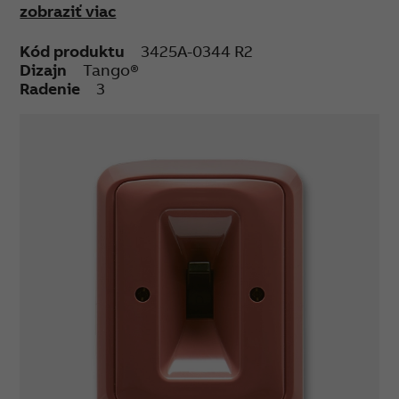
zobraziť viac
Upevnenie skrutkami.
Skrutkové svorky (pre vodiče 1-2,5 mm²).
Kód produktu
3425A-0344 R2
Dizajn
Tango®
Radenie
3