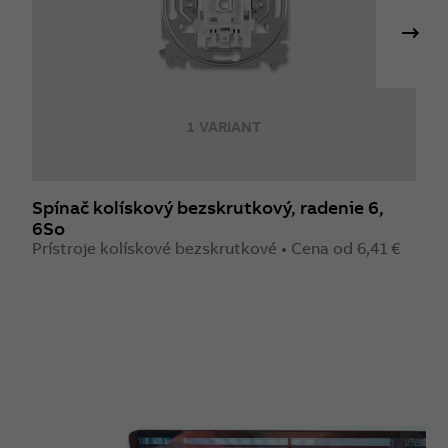
1 VARIANT
Spínač kolískový bezskrutkový, radenie 6,
S
6So
7
Prístroje kolískové bezskrutkové • Cena od 6,41 €
P