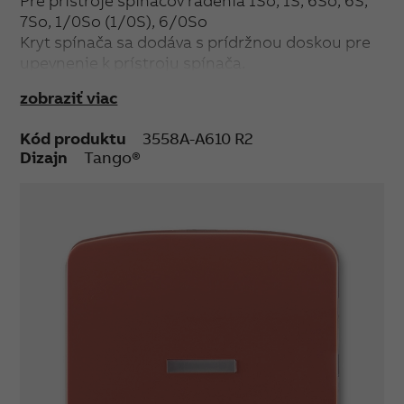
Pre prístroje spínačov radenia 1So, 1S, 6So, 6S,
7So, 1/0So (1/0S), 6/0So
Kryt spínača sa dodáva s prídržnou doskou pre
upevnenie k prístroju spínača.
zobraziť viac
Kód produktu
3558A-A610 R2
Dizajn
Tango®