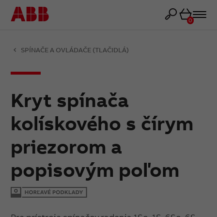
Košík
0
SPÍNAČE A OVLÁDAČE (TLAČIDLÁ)
Kryt spínača
kolískového s čírym
priezorom a
popisovým poľom