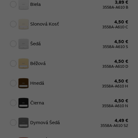
3,89 €
Biela
3558A-A610 B
4,50 €
Slonová Kosť
3558A-A610 C
4,50 €
Šedá
3558A-A610 S
4,50 €
Béžová
3558A-A610 D
4,50 €
Hnedá
3558A-A610 H
4,50 €
Čierna
3558A-A610 N
4,49 €
Dymová Šedá
3558A-A610 S2