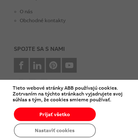
O nás
Obchodné kontakty
SPOJTE SA S NAMI
facebook
Linkedin
Pinterest
youtube
Tieto webové stránky ABB používajú cookies.
Zotrvaním na týchto stránkach vyjadrujete svoj
súhlas s tým, že cookies smieme používať.
© Copyright 2026 ABB
Prijať všetko
Podmienky používania
Cookies a ochrana súkromia
Nastaviť cookies