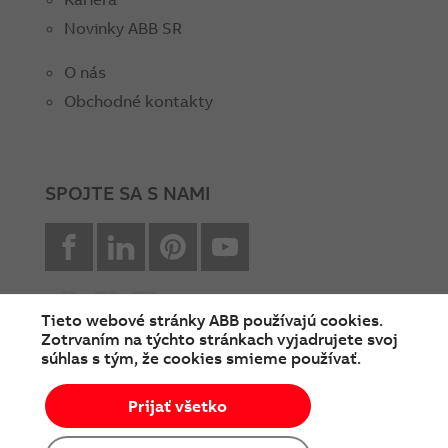
Novinky ABB SR
O nás
Obchodné kontakty
SPOJTE SA S NAMI
facebook
Linkedin
Pinterest
youtube
Tieto webové stránky ABB používajú cookies.
Zotrvaním na týchto stránkach vyjadrujete svoj
súhlas s tým, že cookies smieme používať.
© Copyright 2026 ABB
Prijať všetko
Podmienky používania
Cookies a ochrana súkromia