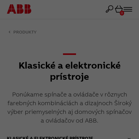
Košík
0
PRODUKTY
Klasické a elektronické
prístroje
Ponúkame spínače a ovládače v rôznych
farebných kombináciách a dizajnoch Široký
výber priemyselných aj domových spínačov
a ovládačov od ABB.
KLASICKÉ A ELEKTRONICKÉ PRÍSTROJE