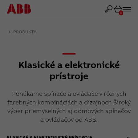
Košík
0
PRODUKTY
Klasické a elektronické
prístroje
Ponúkame spínače a ovládače v rôznych
farebných kombináciách a dizajnoch Široký
výber priemyselných aj domových spínačov
a ovládačov od ABB.
KLASICKÉ A ELEKTRONICKÉ PRÍSTROJE