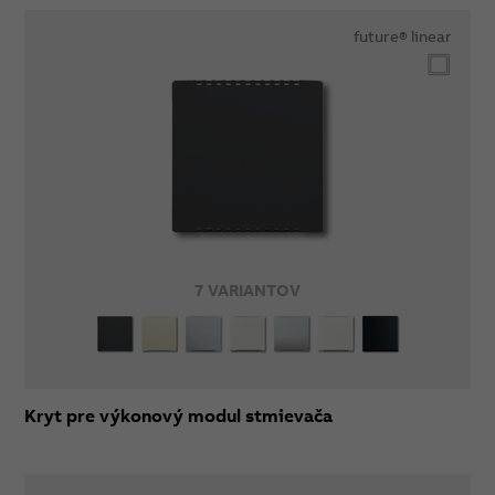
future® linear
7 VARIANTOV
Kryt pre výkonový modul stmievača