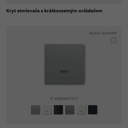
Kryt stmievača s krátkocestným ovládačom
Busch-axcent®
6 VARIANTOV