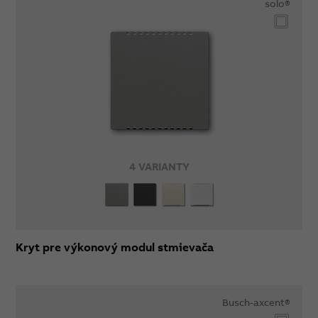
solo®
4 VARIANTY
Kryt pre výkonový modul stmievača
Busch-axcent®