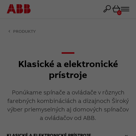
Košík
0
PRODUKTY
Klasické a elektronické
prístroje
Ponúkame spínače a ovládače v rôznych
farebných kombináciách a dizajnoch Široký
výber priemyselných aj domových spínačov
a ovládačov od ABB.
KLASICKÉ A ELEKTRONICKÉ PRÍSTROJE