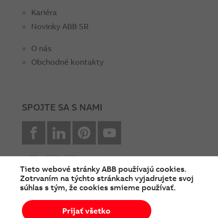
Kariéra
Novinky ABB SR
O nás
Obchodné kontakty
SPOJTE SA S NAMI
facebook
Linkedin
Pinterest
youtube
Tieto webové stránky ABB používajú cookies.
Zotrvaním na týchto stránkach vyjadrujete svoj
súhlas s tým, že cookies smieme používať.
© Copyright 2026 ABB
Prijať všetko
Podmienky používania