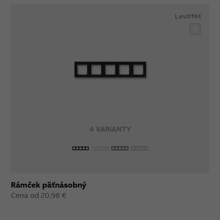
Levit®M
4 VARIANTY
Rámček päťnásobný
Cena od 20,98 €