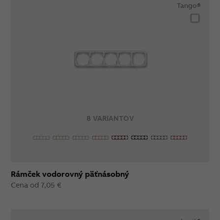
Tango®
8 VARIANTOV
Rámček vodorovný päťnásobný
Cena od 7,05 €