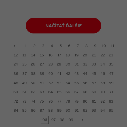
NAČÍTAŤ ĎALŠIE
1
2
3
4
5
6
7
8
9
10
11
prev
12
13
14
15
16
17
18
19
20
21
22
23
24
25
26
27
28
29
30
31
32
33
34
35
36
37
38
39
40
41
42
43
44
45
46
47
48
49
50
51
52
53
54
55
56
57
58
59
60
61
62
63
64
65
66
67
68
69
70
71
72
73
74
75
76
77
78
79
80
81
82
83
84
85
86
87
88
89
90
91
92
93
94
95
96
97
98
99
next