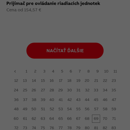
Prijímač pre ovládanie riadiacich jednotek
Cena od 154,57 €
NAČÍTAŤ ĎALŠIE
1
2
3
4
5
6
7
8
9
10
11
prev
12
13
14
15
16
17
18
19
20
21
22
23
24
25
26
27
28
29
30
31
32
33
34
35
36
37
38
39
40
41
42
43
44
45
46
47
48
49
50
51
52
53
54
55
56
57
58
59
60
61
62
63
64
65
66
67
68
69
70
71
72
73
74
75
76
77
78
79
80
81
82
83