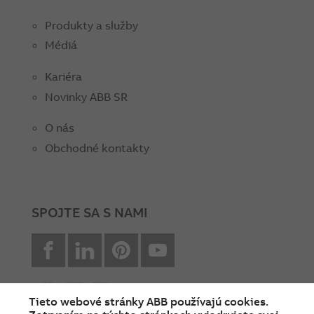
Produkty a služby
Médiá
Kariéra
Novinky ABB SR
O nás
Obchodné kontakty
SPOJTE SA S NAMI
facebook
Linkedin
Pinterest
youtube
Tieto webové stránky ABB používajú cookies.