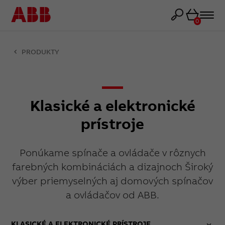
Košík
0
PRODUKTY
Klasické a elektronické
prístroje
Ponúkame spínače a ovládače v rôznych
farebných kombináciách a dizajnoch Široký
výber priemyselných aj domových spínačov
a ovládačov od ABB.
KLASICKÉ A ELEKTRONICKÉ PRÍSTROJE