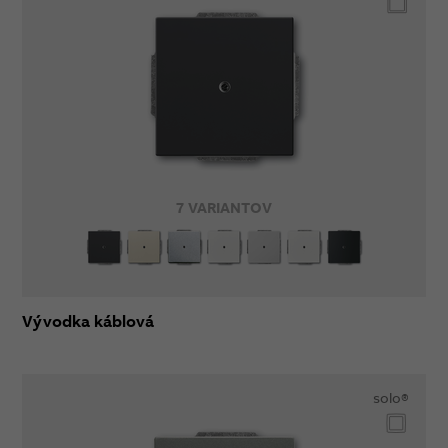
7 VARIANTOV
Vývodka káblová
solo®