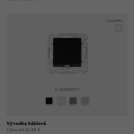
Levit®M
4 VARIANTY
Vývodka káblová
Cena od 16,48 €