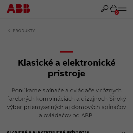
Košík
0
PRODUKTY
Klasické a elektronické
prístroje
Ponúkame spínače a ovládače v rôznych
farebných kombináciách a dizajnoch Široký
výber priemyselných aj domových spínačov
a ovládačov od ABB.
KLASICKÉ A ELEKTRONICKÉ PRÍSTROJE