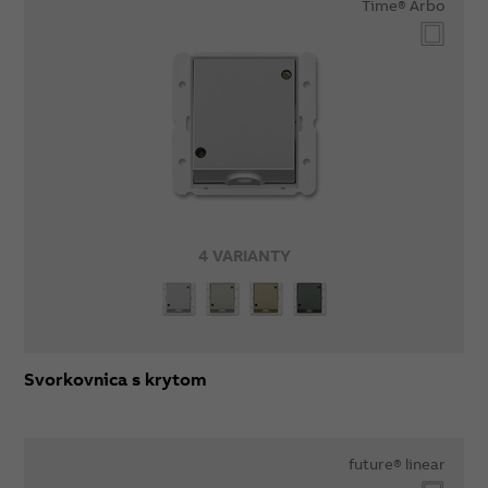
Time® Arbo
4 VARIANTY
Svorkovnica s krytom
future® linear