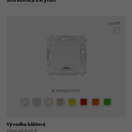
Svorkovnica s krytom
Levit®
8 VARIANTOV
Vývodka káblová
Cena od 8,20 €