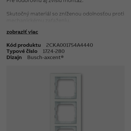
Pre vodorovnú aj zvislú montáž.
Skutočný materiál so zníženou odolnosťou proti
mechanickému zaťaženiu.
zobraziť viac
Kód produktu
2CKA001754A4440
Typové číslo
1724-280
Dizajn
Busch-axcent®