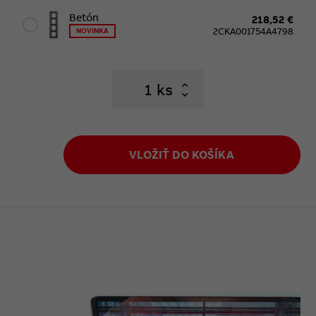
Betón
218,52 €
2CKA001754A4798
NOVINKA
ks
VLOŽIŤ DO KOŠÍKA