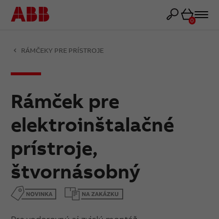
Košík
0
RÁMČEKY PRE PRÍSTROJE
Rámček pre
elektroinštalačné
prístroje,
štvornásobný