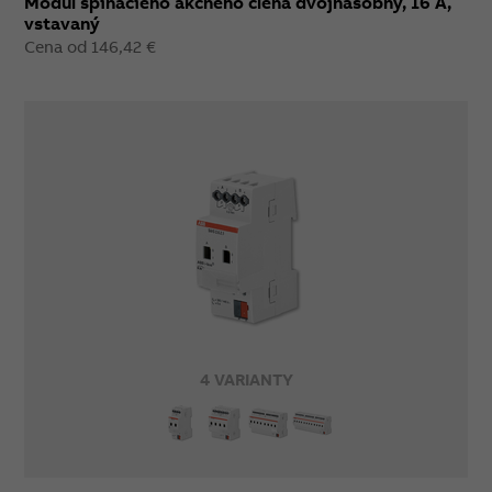
Modul spínacieho akčného člena dvojnásobný, 16 A,
vstavaný
Cena od 146,42 €
4 VARIANTY