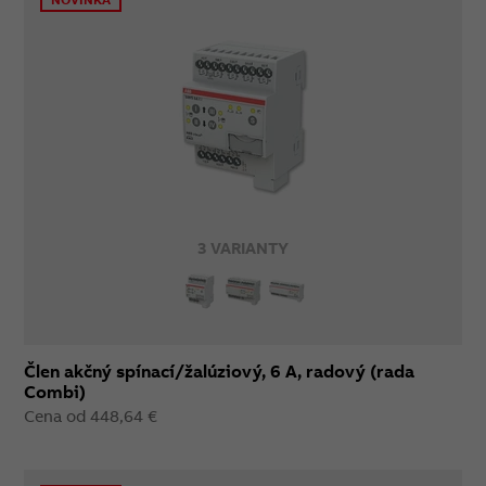
3 VARIANTY
Člen akčný spínací/žalúziový, 6 A, radový (rada
Combi)
Cena od 448,64 €