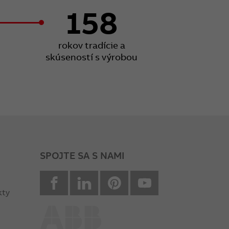
158
rokov tradície a
skúseností s výrobou
SPOJTE SA S NAMI
facebook
Linkedin
Pinterest
youtube
kty