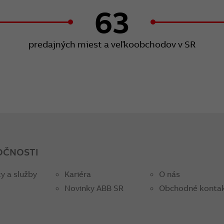
63
predajných miest a veľkoobchodov v SR
OČNOSTI
y a služby
Kariéra
O nás
Novinky ABB SR
Obchodné konta