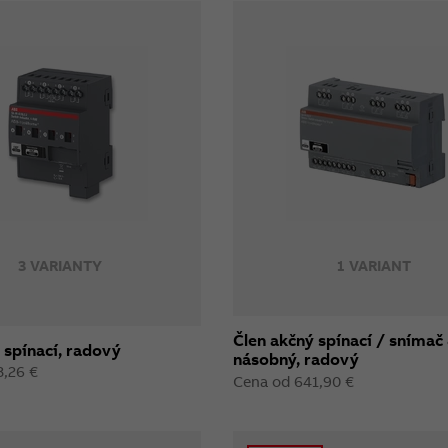
3 VARIANTY
1 VARIANT
Člen akčný spínací / snímač
 spínací, radový
násobný, radový
3,26 €
Cena od 641,90 €