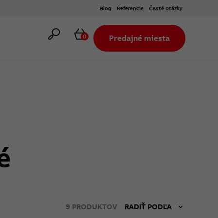
Blog
Referencie
Časté otázky
Hľadať
Košík
0
Predajné miesta
é
9
PRODUKTOV
RADIŤ PODĽA