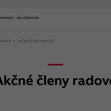
semináre
Na stiahnutie
@HOME®
AKČNÉ ČLENY RADOVÉ
Akčné členy radov