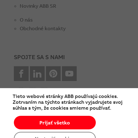
Novinky ABB SR
O nás
Obchodné kontakty
SPOJTE SA S NAMI
facebook
Linkedin
Pinterest
youtube
Tieto webové stránky ABB používajú cookies.
Zotrvaním na týchto stránkach vyjadrujete svoj
súhlas s tým, že cookies smieme používať.
© Copyright 2026 ABB
Prijať všetko
Podmienky používania
Cookies a ochrana súkromia