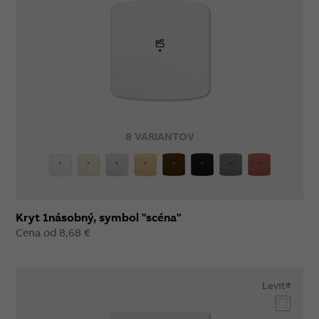
8 VARIANTOV
Kryt 1násobný, symbol "scéna"
Cena od 8,68 €
Levit®