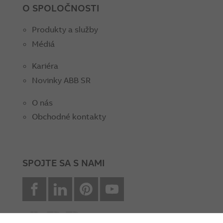
O SPOLOČNOSTI
Produkty a služby
Médiá
Kariéra
Novinky ABB SR
O nás
Obchodné kontakty
SPOJTE SA S NAMI
facebook
Linkedin
Pinterest
youtube