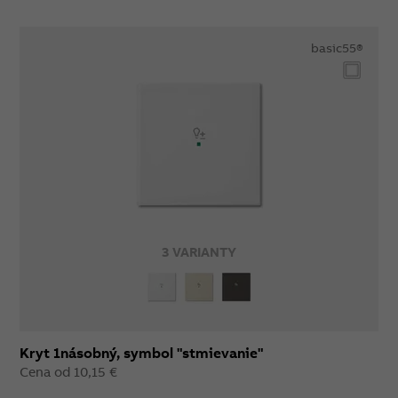
basic55®
3 VARIANTY
Kryt 1násobný, symbol "stmievanie"
Cena od 10,15 €