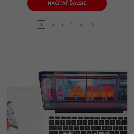
NAČÍTAŤ ĎALŠIE
1
2
3
4
5
next