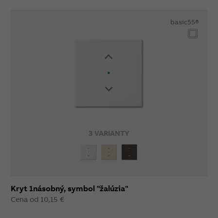
basic55®
3 VARIANTY
Kryt 1násobný, symbol "žalúzia"
Cena od 10,15 €