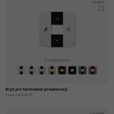
Tango®
8 VARIANTOV
Kryt pre termostat priestorový
Cena od 8,61 €
Levit®M