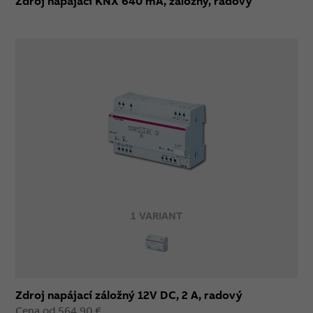
Zdroj napájací KNX 640 mA, záložný, radový
1 VARIANT
Zdroj napájací záložný 12V DC, 2 A, radový
Cena od 564,90 €