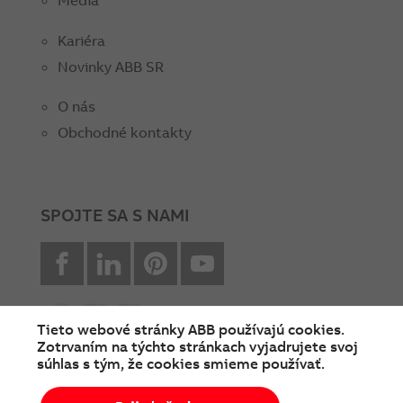
Médiá
Kariéra
Novinky ABB SR
O nás
Obchodné kontakty
SPOJTE SA S NAMI
facebook
Linkedin
Pinterest
youtube
Tieto webové stránky ABB používajú cookies.
Zotrvaním na týchto stránkach vyjadrujete svoj
súhlas s tým, že cookies smieme používať.
© Copyright 2026 ABB