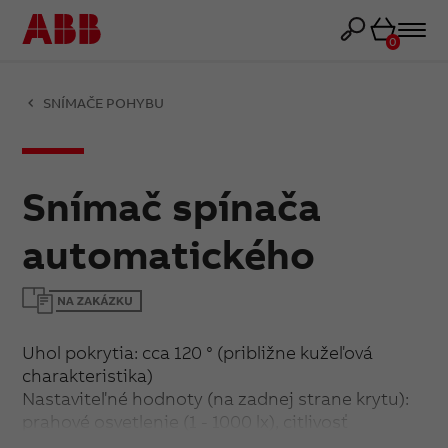
Košík
0
SNÍMAČE POHYBU
Snímač spínača
automatického
Uhol pokrytia: cca 120 ° (približne kužeľová
charakteristika)
Nastaviteľné hodnoty (na zadnej strane krytu):
prahové osvetlenie (1 - 1000 lx), citlivosť
snímania, oneskorenie vypnutia (5 s - 10 min.,