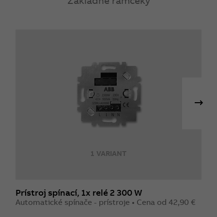
Základné rámčeky
1 VARIANT
Prístroj spínací, 1x relé 2 300 W
P
Automatické spínače - prístroje • Cena od 42,90 €
A