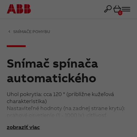
Košík
0
SNÍMAČE POHYBU
Snímač spínača
automatického
Uhol pokrytia: cca 120 ° (približne kužeľová
charakteristika)
Nastaviteľné hodnoty (na zadnej strane krytu):
prahové osvetlenie (1 - 1000 lx), citlivosť
snímania, oneskorenie vypnutia (5 s - 10 min.,
zobraziť viac
Príp. stlačením integrovaného tlačidla na 15, 30,
45, 60 min)