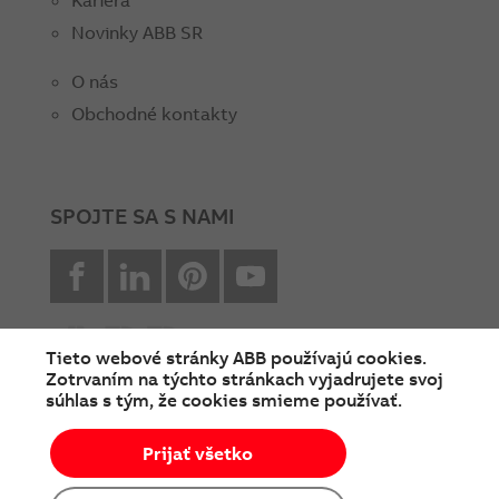
Kariéra
Novinky ABB SR
O nás
Obchodné kontakty
SPOJTE SA S NAMI
facebook
Linkedin
Pinterest
youtube
Tieto webové stránky ABB používajú cookies.
Zotrvaním na týchto stránkach vyjadrujete svoj
súhlas s tým, že cookies smieme používať.
© Copyright 2026 ABB
Prijať všetko
Podmienky používania
Cookies a ochrana súkromia