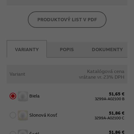
PRODUKTOVÝ LIST V PDF
VARIANTY
POPIS
DOKUMENTY
Katalógová cena
Variant
vrátane vr. 23% DPH
51,65 €
Biela
3299A-A02100 B
51,86 €
Slonová Kosť
3299A-A02100 C
51,86 €