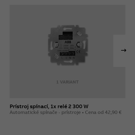
1 VARIANT
Prístroj spínací, 1x relé 2 300 W
P
Automatické spínače - prístroje • Cena od 42,90 €
A