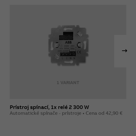
1 VARIANT
Prístroj spínací, 1x relé 2 300 W
P
Automatické spínače - prístroje • Cena od 42,90 €
A