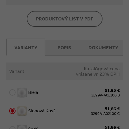
PRODUKTOVÝ LIST V PDF
VARIANTY
POPIS
DOKUMENTY
Katalógová cena
Variant
vrátane vr. 23% DPH
51,65 €
Biela
3299A-A02100 B
51,86 €
Slonová Kosť
3299A-A02100 C
51,86 €