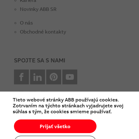
Kariéra
Novinky ABB SR
O nás
Obchodné kontakty
SPOJTE SA S NAMI
facebook
Linkedin
Pinterest
youtube
Tieto webové stránky ABB používajú cookies.
Zotrvaním na týchto stránkach vyjadrujete svoj
súhlas s tým, že cookies smieme používať.
© Copyright 2026 ABB
Prijať všetko
Podmienky používania
Cookies a ochrana súkromia