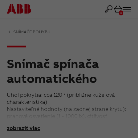
Košík
0
SNÍMAČE POHYBU
Snímač spínača
automatického
Uhol pokrytia: cca 120 ° (približne kužeľová
charakteristika)
Nastaviteľné hodnoty (na zadnej strane krytu):
prahové osvetlenie (1 - 1000 lx), citlivosť
snímania, oneskorenie vypnutia (5 s - 10 min.,
zobraziť viac
Príp. stlačením integrovaného tlačidla na 15, 30,
45, 60 min)