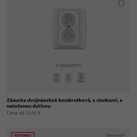
3 VARIANTY
Zásuvka dvojnásobná bezskrutková, s clonkami, s
natočenou dutinou
Cena od 13,55 €
Element®
NOVINKA