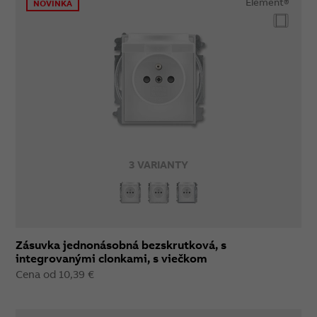
Element®
NOVINKA
3 VARIANTY
Zásuvka jednonásobná bezskrutková, s
integrovanými clonkami, s viečkom
Cena od 10,39 €