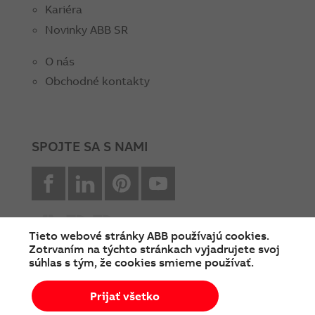
Kariéra
Novinky ABB SR
O nás
Obchodné kontakty
SPOJTE SA S NAMI
facebook
Linkedin
Pinterest
youtube
Tieto webové stránky ABB používajú cookies.
Zotrvaním na týchto stránkach vyjadrujete svoj
súhlas s tým, že cookies smieme používať.
© Copyright 2026 ABB
Prijať všetko
Podmienky používania