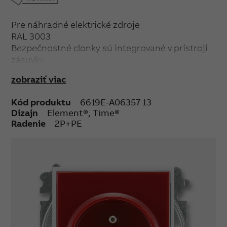
Pre náhradné elektrické zdroje
RAL 3003
Bezpečnostné clonky sú integrované v prístroji
zásuvky.
IP 40
zobraziť viac
16 A, 250 V AC
Upevnenie skrutkami.
Kód produktu
6619E-A06357 13
Bezskrutkové svorky (pre vodiče 1,5-2,5 mm²).
Dizajn
Element®, Time®
Radenie
2P+PE