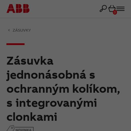
Košík
0
ZÁSUVKY
Zásuvka
jednonásobná s
ochranným kolíkom,
s integrovanými
clonkami