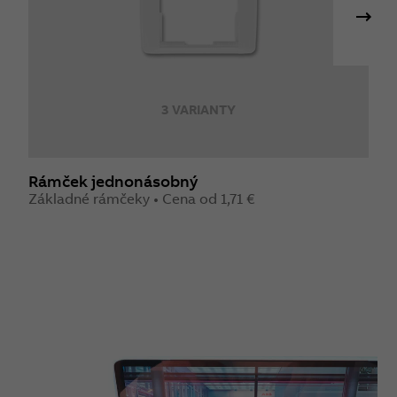
3 VARIANTY
Rámček jednonásobný
R
Základné rámčeky • Cena od 1,71 €
Z