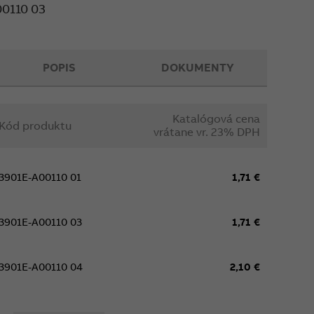
0110 03
POPIS
DOKUMENTY
Katalógová cena
Kód produktu
vrátane vr. 23% DPH
3901E-A00110 01
1,71 €
3901E-A00110 03
1,71 €
3901E-A00110 04
2,10 €