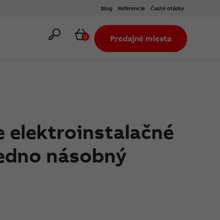
Blog
Referencie
Časté otázky
Hľadať
Košík
0
Predajné miesta
 elektroinstalačné
 jedno násobný