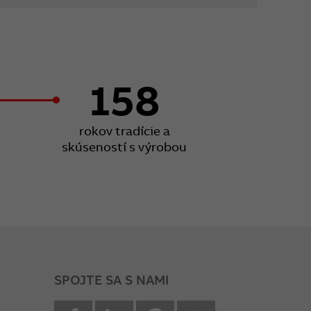
158
rokov tradície a
skúseností s výrobou
SPOJTE SA S NAMI
facebook
Linkedin
Pinterest
youtube