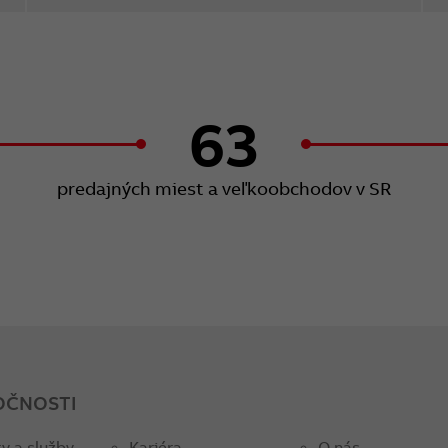
63
predajných miest a veľkoobchodov v SR
OČNOSTI
y a služby
Kariéra
O nás