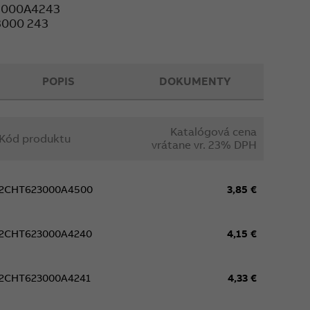
3000A4243
3000 243
POPIS
DOKUMENTY
Katalógová cena
Kód produktu
vrátane vr. 23% DPH
2CHT623000A4500
3,85 €
2CHT623000A4240
4,15 €
2CHT623000A4241
4,33 €