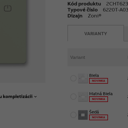
Kód produktu
2CHT62
Typové číslo
6220T-A0
Dizajn
Zoni®
VARIANTY
Variant
Biela
NOVINKA
Matná Biela
u kompletizácii
NOVINKA
Šedá
NOVINKA