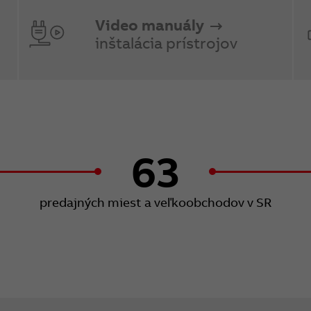
Video manuály
inštalácia prístrojov
63
predajných miest a veľkoobchodov v SR