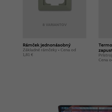
8 VARIANTOV
Rámček jednonásobný
Termos
Základné rámčeky • Cena od
zapus
1,81 €
Prístro
Cena o