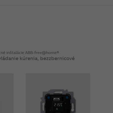
ntné inštalácie ABB-free@home®
ovládanie kúrenia, bezzbernicové