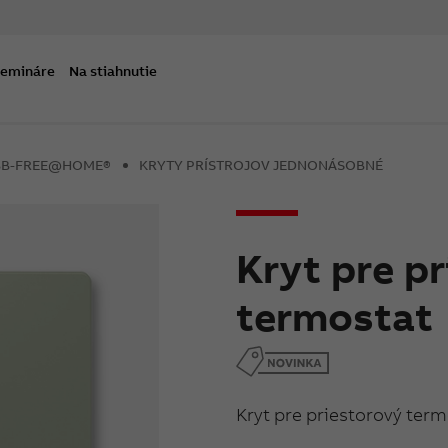
semináre
Na stiahnutie
ABB-FREE@HOME®
KRYTY PRÍSTROJOV JEDNONÁSOBNÉ
Kryt pre p
termostat
Kryt pre priestorový te