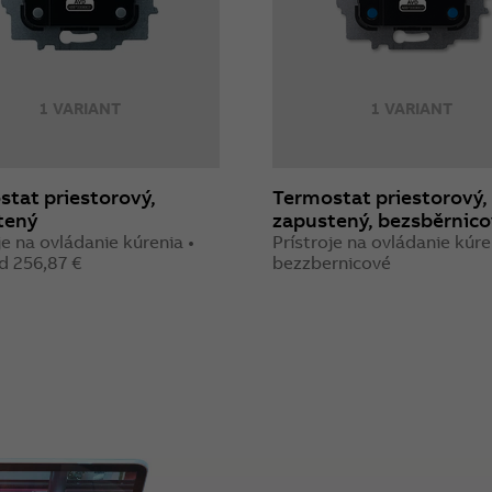
1 VARIANT
1 VARIANT
tat priestorový,
Termostat priestorový,
tený
zapustený, bezsběrnico
je na ovládanie kúrenia •
Prístroje na ovládanie kúre
d 256,87 €
bezzbernicové