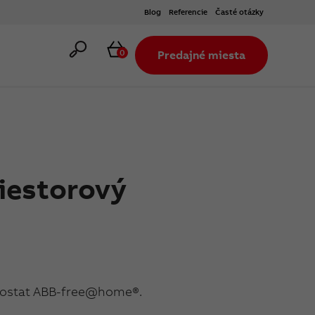
Blog
Referencie
Časté otázky
Hľadať
Košík
0
Predajné miesta
riestorový
rmostat ABB-free@home®.