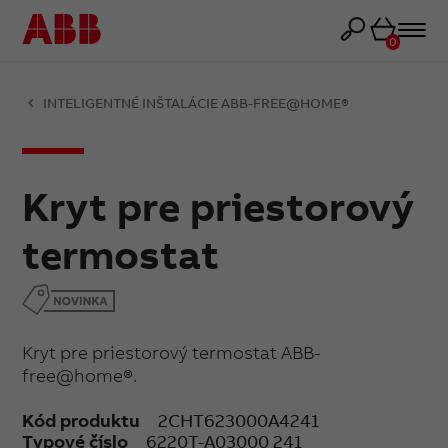
Košík
0
INTELIGENTNÉ INŠTALÁCIE ABB-FREE@HOME®
Kryt pre priestorový
termostat
Kryt pre priestorový termostat ABB-
free@home®.
Kód produktu
2CHT623000A4241
Typové číslo
6220T-A03000 241