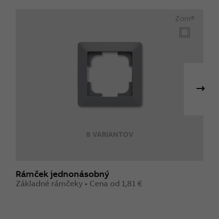
Zoni®
8 VARIANTOV
Rámček jednonásobný
T
Základné rámčeky • Cena od 1,81 €
P