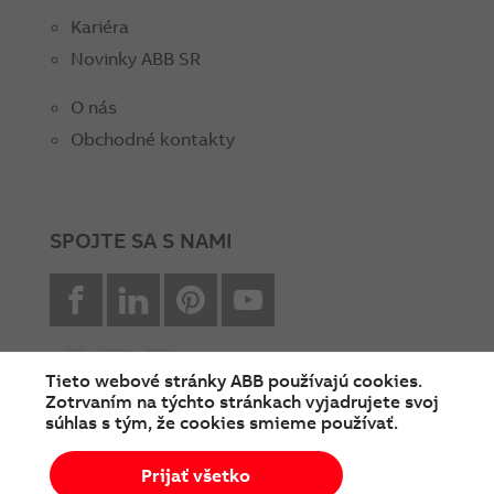
Kariéra
Novinky ABB SR
O nás
Obchodné kontakty
SPOJTE SA S NAMI
facebook
Linkedin
Pinterest
youtube
Tieto webové stránky ABB používajú cookies.
Zotrvaním na týchto stránkach vyjadrujete svoj
súhlas s tým, že cookies smieme používať.
© Copyright 2026 ABB
Prijať všetko
Podmienky používania