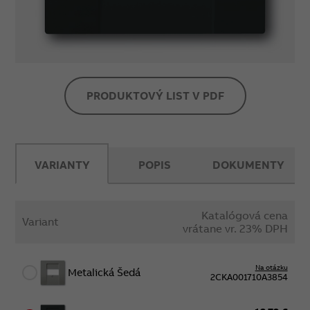
PRODUKTOVÝ LIST V PDF
VARIANTY
POPIS
DOKUMENTY
Katalógová cena
Variant
vrátane vr. 23% DPH
Na otázku
Metalická Šedá
2CKA001710A3854