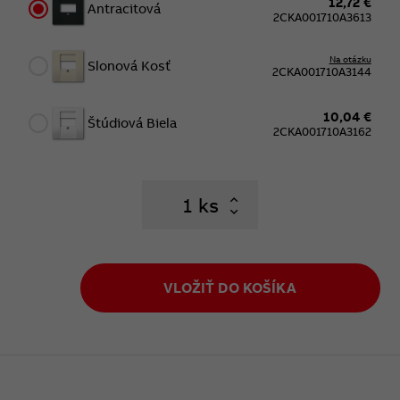
12,72 €
Antracitová
2CKA001710A3613
Na otázku
Slonová Kosť
2CKA001710A3144
10,04 €
Štúdiová Biela
2CKA001710A3162
ks
VLOŽIŤ DO KOŠÍKA