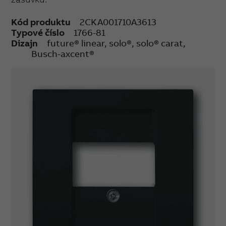
Kód produktu
2CKA001710A3613
Typové číslo
1766-81
Dizajn
future® linear, solo®, solo® carat,
Busch-axcent®