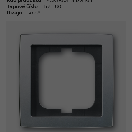
Kód produktu
2CKA001754A4104
Typové číslo
1721-80
Dizajn
solo®