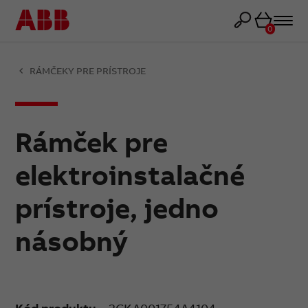
Košík
0
RÁMČEKY PRE PRÍSTROJE
Rámček pre
elektroinstalačné
prístroje, jedno
násobný