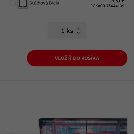
9,51 €
Štúdiová Biela
2CKA001754A4109
ks
VLOŽIŤ DO KOŠÍKA