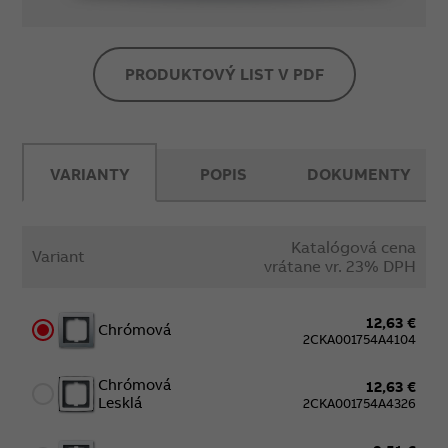
PRODUKTOVÝ LIST V PDF
VARIANTY
POPIS
DOKUMENTY
Katalógová cena
Variant
vrátane vr. 23% DPH
12,63 €
Chrómová
2CKA001754A4104
Chrómová
12,63 €
Lesklá
2CKA001754A4326