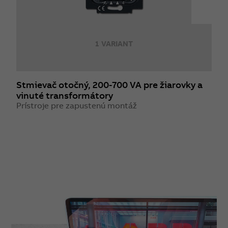
1 VARIANT
Stmievač otočný, 200-700 VA pre žiarovky a
R
vinuté transformátory
P
Prístroje pre zapustenú montáž