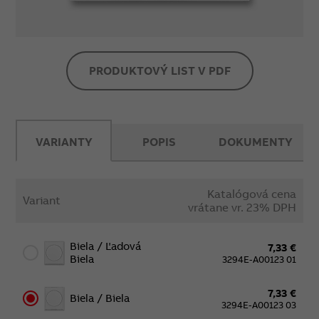
PRODUKTOVÝ LIST V PDF
VARIANTY
POPIS
DOKUMENTY
Katalógová cena
Variant
vrátane vr. 23% DPH
Biela / Ľadová
7,33 €
Biela
3294E-A00123 01
7,33 €
Biela / Biela
3294E-A00123 03