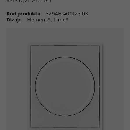
6513 U, 2112 U-101)
Kód produktu
3294E-A00123 03
Dizajn
Element®, Time®