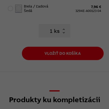
Biela / Ľadová
7,96 €
Šedá
3294E-A00123 04
ks
VLOŽIŤ DO KOŠÍKA
Produkty ku kompletizácii