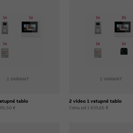
1 VARIANT
1 VARIANT
vstupné tablo
2 video 1 vstupné tablo
305,50 €
Cena od 1 633,65 €