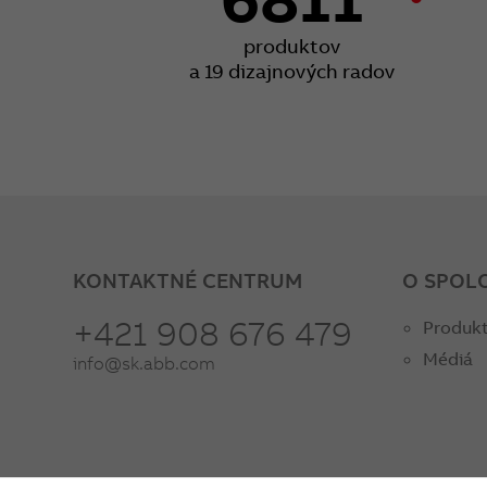
produktov
a 19 dizajnových radov
KONTAKTNÉ CENTRUM
O SPOL
+421 908 676 479
Produkt
Médiá
info@sk.abb.com