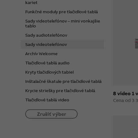
kariet
Funkčné moduly pre tlačidlové tablá
Sady videotelefónov – mini vonkajšie
tablo
Sady audiotelefónov
Sady videotelefónov
Archív Welcome
Tlačidlové tablá audio
Kryty tlačidlových tabiel
Inštalačné škatule pre tlačidlové tablá
Krycie striešky pre tlačidlové tablá
8 video 1 
Tlačidlové tablá video
Cena od 3 3
Zrušiť výber