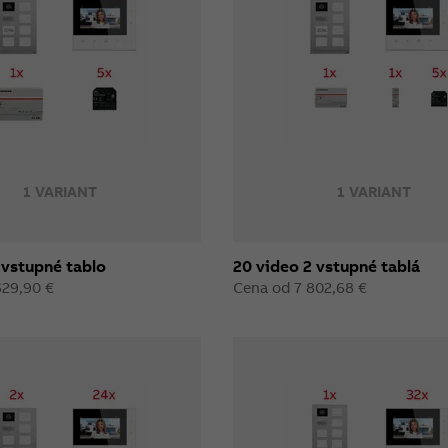
1 VARIANT
1 VARIANT
 vstupné tablo
20 video 2 vstupné tablá
629,90 €
Cena od 7 802,68 €