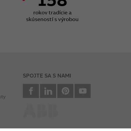
rokov tradície a
skúseností s výrobou
SPOJTE SA S NAMI
facebook
Linkedin
Pinterest
youtube
kty