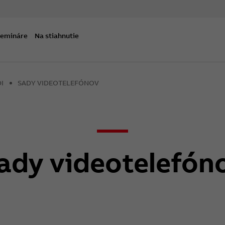
semináre
Na stiahnutie
I
SADY VIDEOTELEFÓNOV
ady videotelefón