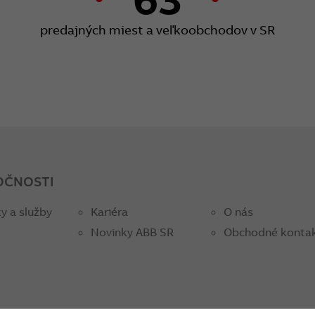
predajných miest a veľkoobchodov v SR
OČNOSTI
y a služby
Kariéra
O nás
Novinky ABB SR
Obchodné konta