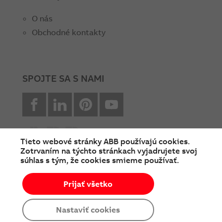
O nás
Obchodné kontakty
SPOJTE SA S NAMI
facebook
Linkedin
Pinterest
youtube
Tieto webové stránky ABB používajú cookies.
Zotrvaním na týchto stránkach vyjadrujete svoj
súhlas s tým, že cookies smieme používať.
© Copyright 2026 ABB
Prijať všetko
Podmienky používania
Cookies a ochrana súkromia
Nastaviť cookies