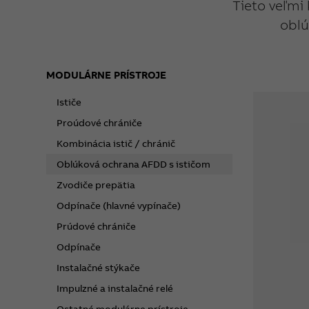
Tieto veľmi
oblú
MODULÁRNE PRÍSTROJE
Ističe
Proúdové chrániče
Kombinácia istič / chránič
Oblúková ochrana AFDD s ističom
Zvodiče prepätia
Odpínače (hlavné vypínače)
Prúdové chrániče
Odpínače
Instalačné stýkače
Impulzné a instalačné relé