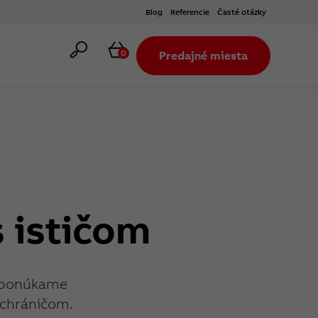
Blog
Referencie
Časté otázky
Hľadať
Košík
0
Predajné miesta
 ističom
- ponúkame
 chráničom.