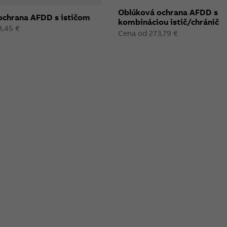
Oblúková ochrana AFDD s
ochrana AFDD s ističom
kombináciou istič/chránič
3,45 €
Cena od 273,79 €