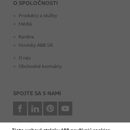
O SPOLOČNOSTI
Produkty a služby
Médiá
Kariéra
Novinky ABB SR
O nás
Obchodné kontakty
SPOJTE SA S NAMI
facebook
Linkedin
Pinterest
youtube
Tieto webové stránky ABB používajú cookies.