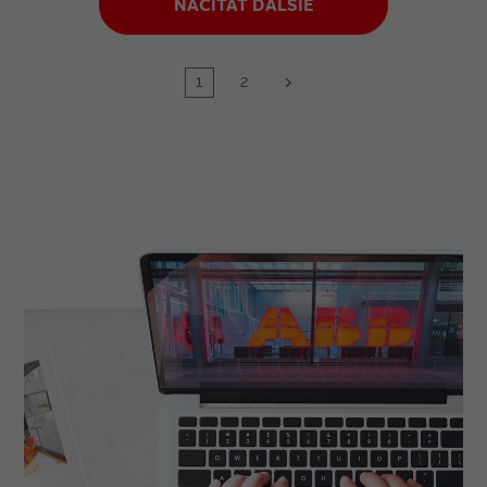
NAČÍTAŤ ĎALŠIE
1
2
next