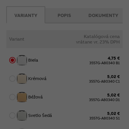
VARIANTY
POPIS
DOKUMENTY
Katalógová cena
Variant
vrátane vr. 23% DPH
4,75 €
Biela
3557G-A80340 B1
5,02 €
Krémová
3557G-A80340 C1
5,02 €
Béžová
3557G-A80340 D1
5,02 €
Svetlo Šedá
3557G-A80340 S1