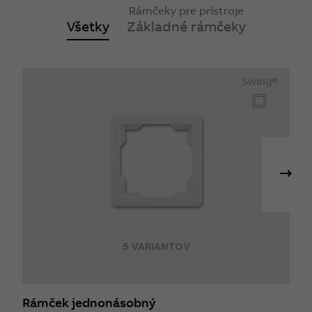
Rámčeky pre prístroje
Všetky
Základné rámčeky
Swing®
5 VARIANTOV
Rámček jednonásobný
R