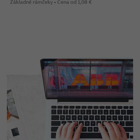
Základné rámčeky • Cena od 1,08 €
Z