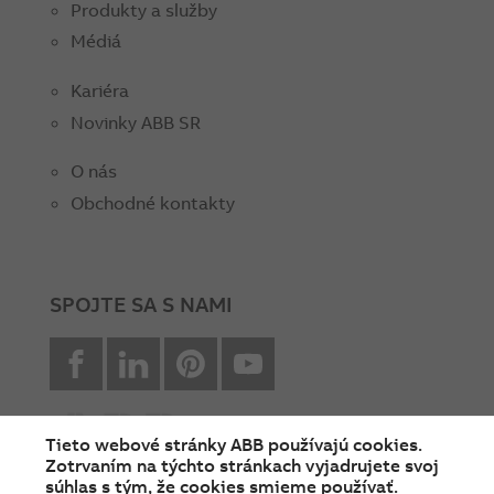
Produkty a služby
Médiá
Kariéra
Novinky ABB SR
O nás
Obchodné kontakty
SPOJTE SA S NAMI
facebook
Linkedin
Pinterest
youtube
Tieto webové stránky ABB používajú cookies.
Zotrvaním na týchto stránkach vyjadrujete svoj
súhlas s tým, že cookies smieme používať.