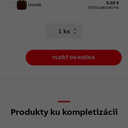
5,02 €
Hnedá
3557G-A80340 H1
ks
VLOŽIŤ DO KOŠÍKA
Produkty ku kompletizácii