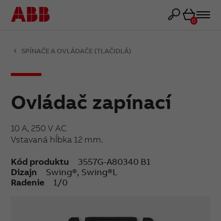
Košík
0
SPÍNAČE A OVLÁDAČE (TLAČIDLÁ)
Ovládač zapínací
10 A, 250 V AC
Vstavaná hĺbka 12 mm.
Kód produktu
3557G-A80340 B1
Dizajn
Swing®, Swing®L
Radenie
1/0