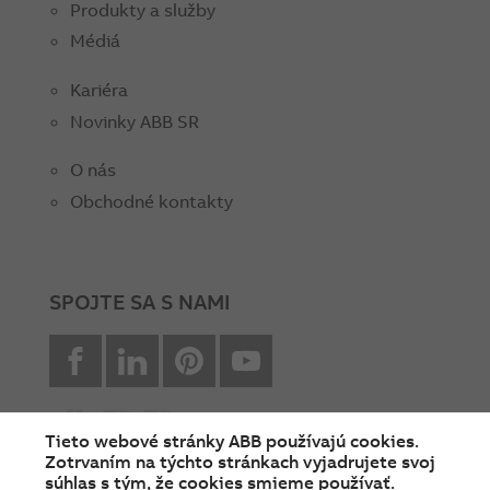
Produkty a služby
Médiá
Kariéra
Novinky ABB SR
O nás
Obchodné kontakty
SPOJTE SA S NAMI
facebook
Linkedin
Pinterest
youtube
Tieto webové stránky ABB používajú cookies.
Zotrvaním na týchto stránkach vyjadrujete svoj
súhlas s tým, že cookies smieme používať.