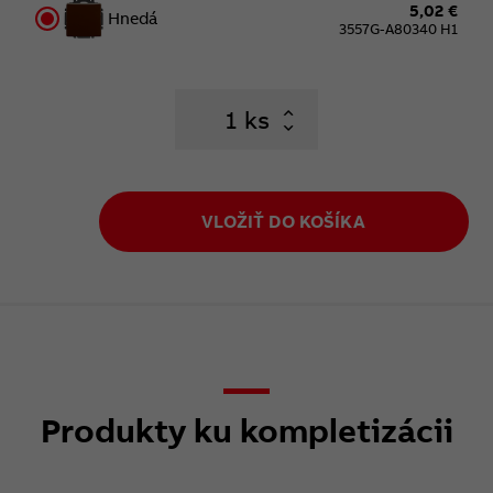
5,02 €
Hnedá
3557G-A80340 H1
ks
VLOŽIŤ DO KOŠÍKA
Produkty ku kompletizácii