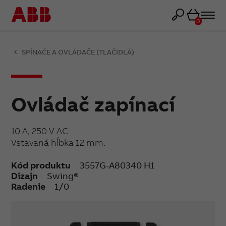
Košík
0
SPÍNAČE A OVLÁDAČE (TLAČIDLÁ)
Ovládač zapínací
10 A, 250 V AC
Vstavaná hĺbka 12 mm.
Kód produktu
3557G-A80340 H1
Dizajn
Swing®
Radenie
1/0