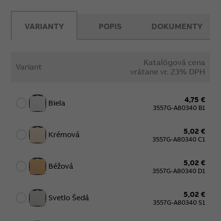
VARIANTY
POPIS
DOKUMENTY
Katalógová cena
Variant
vrátane vr. 23% DPH
4,75 €
Biela
3557G-A80340 B1
5,02 €
Krémová
3557G-A80340 C1
5,02 €
Béžová
3557G-A80340 D1
5,02 €
Svetlo Šedá
3557G-A80340 S1