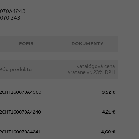
070A4243
070 243
POPIS
DOKUMENTY
Katalógová cena
Kód produktu
vrátane vr. 23% DPH
2CHT160070A4500
3,52 €
2CHT160070A4240
4,21 €
2CHT160070A4241
4,60 €