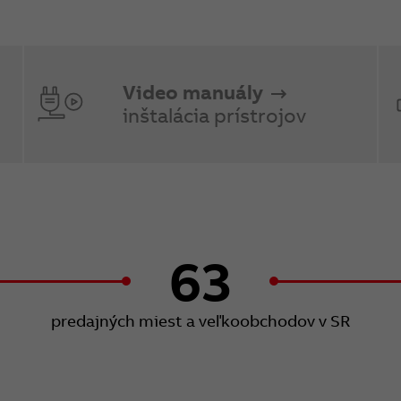
Video manuály
inštalácia prístrojov
63
predajných miest a veľkoobchodov v SR