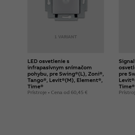
1 VARIANT
LED osvetlenie s
Signal
infrapasívnym snímačom
osvetl
pohybu, pre Swing®(L), Zoni®,
pre Sw
Tango®, Levit®(M), Element®,
Levit®
Time®
Time®
Prístroje • Cena od 60,45 €
Prístro