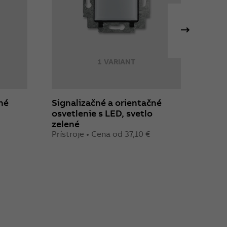
1 VARIANT
né
Signalizačné a orientačné
Sign
osvetlenie s LED, svetlo
osvet
zelené
červ
Prístroje • Cena od 37,10 €
Prístr