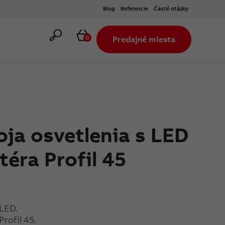
Blog
Referencie
Časté otázky
Hľadať
Košík
0
Predajné miesta
oja osvetlenia s LED
téra Profil 45
 LED.
Profil 45.