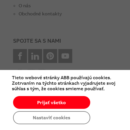
O nás
Obchodné kontakty
SPOJTE SA S NAMI
facebook
Linkedin
Pinterest
youtube
Tieto webové stránky ABB používajú cookies.
Zotrvaním na týchto stránkach vyjadrujete svoj
súhlas s tým, že cookies smieme používať.
© Copyright 2026 ABB
Prijať všetko
Podmienky používania
Cookies a ochrana súkromia
Nastaviť cookies