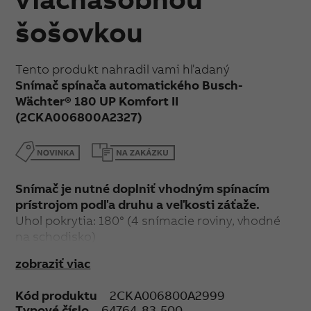
šošovkou
Tento produkt nahradil vami hľadaný
Snímač spínača automatického Busch-
Wächter® 180 UP Komfort II
(2CKA006800A2327)
Snímač je nutné doplniť vhodným spínacím
prístrojom podľa druhu a veľkosti záťaže.
Uhol pokrytia: 180° (4 snímacie roviny, vhodné
na schodisko)
Oblasť zachytenia závisí na montážnej výške 0,8
zobraziť viac
- 1,2 m, príp. 2,2 m
Nastaviteľné hodnoty (na zadnej strane krytu):
Kód produktu
2CKA006800A2999
prahové osvetlenie (1 - 500 lx, denný režim, test),
Typové číslo
64764-83-500