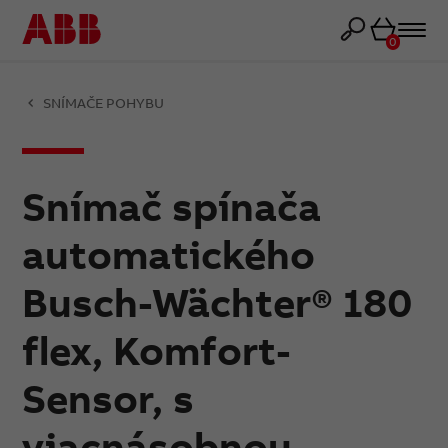
Košík
0
SNÍMAČE POHYBU
Snímač spínača
automatického
Busch-Wächter® 180
flex, Komfort-
Sensor, s
viacnásobnou