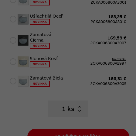
2CKA006800A3001
NOVINKA
Ušľachtilá Oceľ
183,25 €
2CKA006800A3010
NOVINKA
Zamatová
169,59 €
Čierna
2CKA006800A3007
NOVINKA
Slonová Kosť
Na otázku
2CKA006800A2997
NOVINKA
Zamatová Biela
166,31 €
2CKA006800A3005
NOVINKA
ks