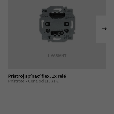
1 VARIANT
Prístroj spínací flex, 1x relé
P
Prístroje • Cena od 113,71 €
P