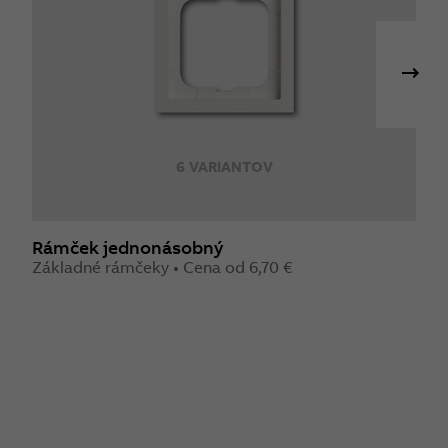
6 VARIANTOV
Rámček jednonásobný
R
Základné rámčeky • Cena od 6,70 €
Z