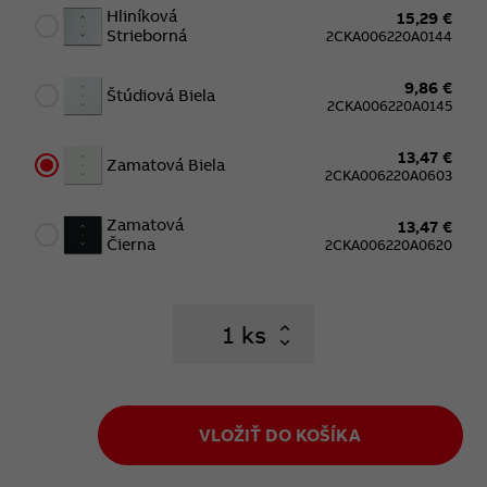
Hliníková
15,29 €
Strieborná
2CKA006220A0144
9,86 €
Štúdiová Biela
2CKA006220A0145
13,47 €
Zamatová Biela
2CKA006220A0603
Zamatová
13,47 €
Čierna
2CKA006220A0620
ks
VLOŽIŤ DO KOŠÍKA