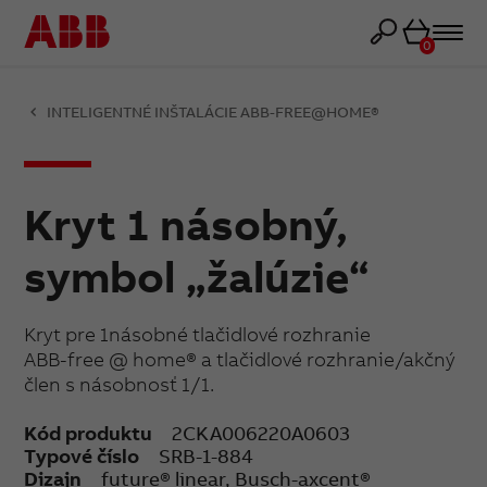
Košík
0
INTELIGENTNÉ INŠTALÁCIE ABB-FREE@HOME®
Kryt 1 násobný,
symbol „žalúzie“
Kryt pre 1násobné tlačidlové rozhranie
ABB-free @ home® a tlačidlové rozhranie/akčný
člen s násobnosť 1/1.
Kód produktu
2CKA006220A0603
Typové číslo
SRB-1-884
Dizajn
future® linear, Busch-axcent®