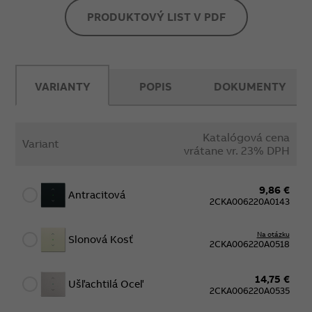
PRODUKTOVÝ LIST V PDF
VARIANTY
POPIS
DOKUMENTY
Katalógová cena
Variant
vrátane vr. 23% DPH
9,86 €
Antracitová
2CKA006220A0143
Na otázku
Slonová Kosť
2CKA006220A0518
14,75 €
Ušľachtilá Oceľ
2CKA006220A0535