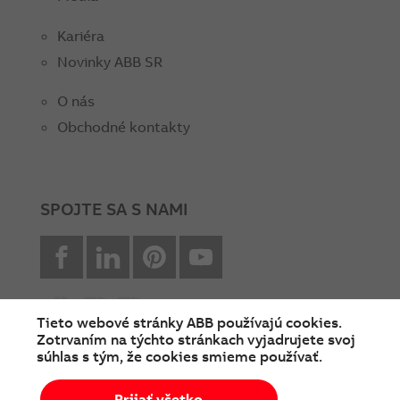
Kariéra
Novinky ABB SR
O nás
Obchodné kontakty
SPOJTE SA S NAMI
facebook
Linkedin
Pinterest
youtube
Tieto webové stránky ABB používajú cookies.
Zotrvaním na týchto stránkach vyjadrujete svoj
súhlas s tým, že cookies smieme používať.
© Copyright 2026 ABB
Prijať všetko