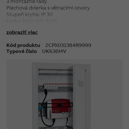
3 montážne rady
Plechová dvierka s větracími otvory
Stupeň krytia: IP 30
Farba: biela RAL 9016
Rozměry (š × v × h): 605 × 367 × 95 mm
zobraziť viac
Kód produktu
2CPX031384R9999
Typové číslo
UK636MV