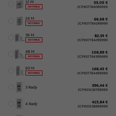
12 M
55,05 €
2CPX077840R9999
NOVINKA
24 M
66,68 €
2CPX077841R9999
NOVINKA
36 M
82,35 €
2CPX077842R9999
NOVINKA
48 M
108,89 €
2CPX077843R9999
NOVINKA
60 M
168,45 €
2CPX077844R9999
NOVINKA
396,44 €
3 Rady
2CPX031387R9999
415,84 €
4 Rady
2CPX031388R9999