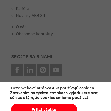
Kariéra
Novinky ABB SR
O nás
Obchodné kontakty
SPOJTE SA S NAMI
facebook
Linkedin
Pinterest
youtube
Tieto webové stránky ABB používajú cookies.
Zotrvaním na týchto stránkach vyjadrujete svoj
súhlas s tým, že cookies smieme používať.
© Copyright 2026 ABB
Prijať všetko