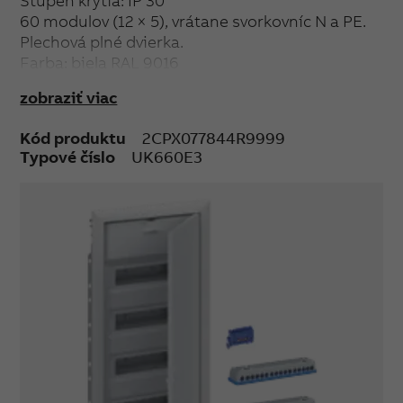
Stupeň krytia: IP 30
60 modulov (12 × 5), vrátane svorkovníc N a PE.
Plechová plné dvierka.
Farba: biela RAL 9016
Rozmery (š × v × h): 855 × 367 × 95 mm
zobraziť viac
Kód produktu
2CPX077844R9999
Typové číslo
UK660E3