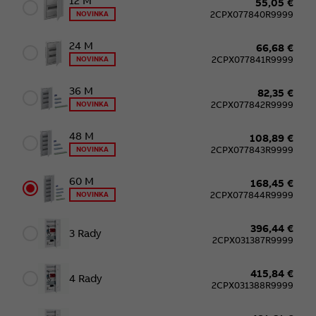
12 M
55,05 €
2CPX077840R9999
NOVINKA
24 M
66,68 €
2CPX077841R9999
NOVINKA
36 M
82,35 €
2CPX077842R9999
NOVINKA
48 M
108,89 €
2CPX077843R9999
NOVINKA
60 M
168,45 €
2CPX077844R9999
NOVINKA
396,44 €
3 Rady
2CPX031387R9999
415,84 €
4 Rady
2CPX031388R9999