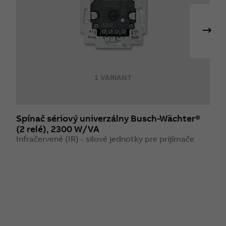
1 VARIANT
Spínač sériový univerzálny Busch-Wächter®
R
(2 relé), 2300 W/VA
Z
Infračervené (IR) - silové jednotky pre prijímače