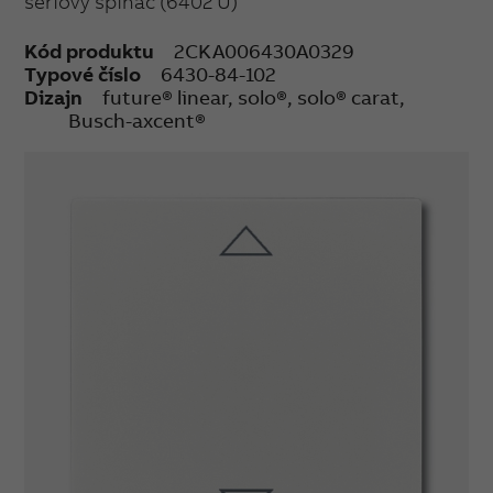
sériový spínač (6402 U)
Kód produktu
2CKA006430A0329
Typové číslo
6430-84-102
Dizajn
future® linear, solo®, solo® carat,
Busch-axcent®