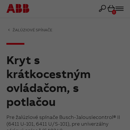
Košík
0
ŽALÚZIOVÉ SPÍNAČE
Kryt s
krátkocestným
ovládačom, s
potlačou
Pre žalúziové spínače Busch-Jalousiecontrol® II
(6411 U-101, 6411 U/S-101), pre univerzálny