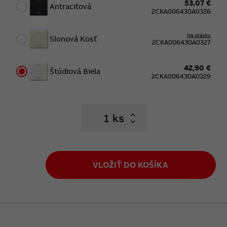
53,07 €
Antracitová
2CKA006430A0326
Na otázku
Slonová Kosť
2CKA006430A0327
42,90 €
Štúdiová Biela
2CKA006430A0329
ks
VLOŽIŤ DO KOŠÍKA