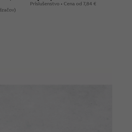
Príslušenstvo • Cena od 7,84 €
Zákla
1,71 €
ádzačov)