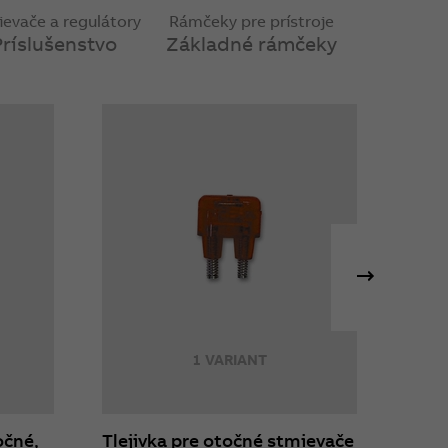
evače a regulátory
Rámčeky pre prístroje
Príslušenstvo
Základné rámčeky
1 VARIANT
očné,
Tlejivka pre otočné stmievače
Rámč