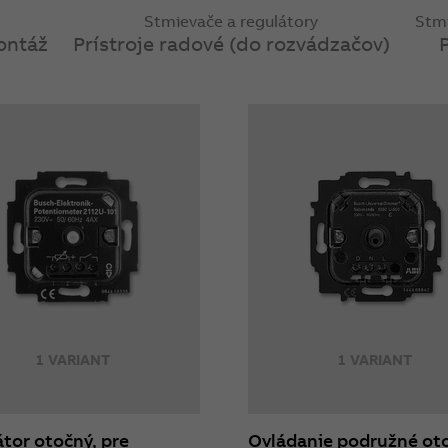
Stmievače a regulátory
Stmi
ontáž
Prístroje radové (do rozvádzačov)
1 VARIANT
1 VARIANT
tor otočný, pre
Ovládanie podružné ot