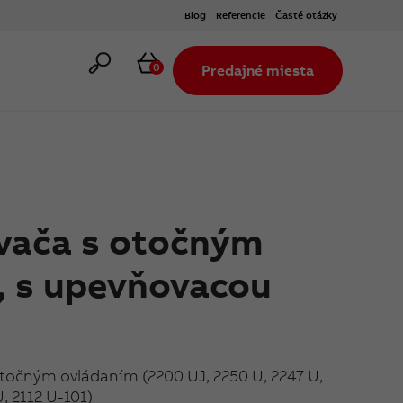
Blog
Referencie
Časté otázky
Hľadať
Košík
0
Predajné miesta
vača s otočným
, s upevňovacou
otočným ovládaním (2200 UJ, 2250 U, 2247 U,
, 2112 U-101)