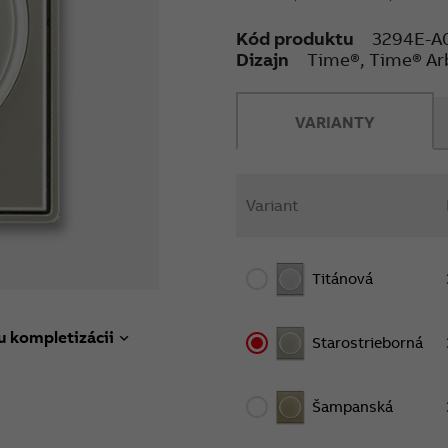
Kód produktu
3294E-A
Dizajn
Time®, Time® Ar
VARIANTY
Variant
Titánová
u kompletizácii
Starostrieborná
Šampanská