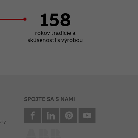
158
rokov tradície a
skúseností s výrobou
SPOJTE SA S NAMI
facebook
Linkedin
Pinterest
youtube
kty