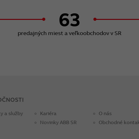
63
predajných miest a veľkoobchodov v SR
OČNOSTI
y a služby
Kariéra
O nás
Novinky ABB SR
Obchodné konta