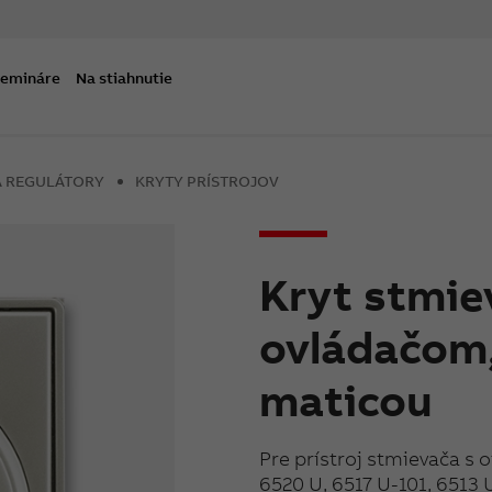
semináre
Na stiahnutie
A REGULÁTORY
KRYTY PRÍSTROJOV
Kryt stmie
ovládačom
maticou
Pre prístroj stmievača s 
6520 U, 6517 U-101, 6513 U